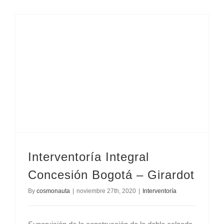
Interventoría Integral Concesión Bogotá – Girardot
Interventoría Integral
Concesión Bogotá – Girardot
By
cosmonauta
|
noviembre 27th, 2020
|
Interventoría