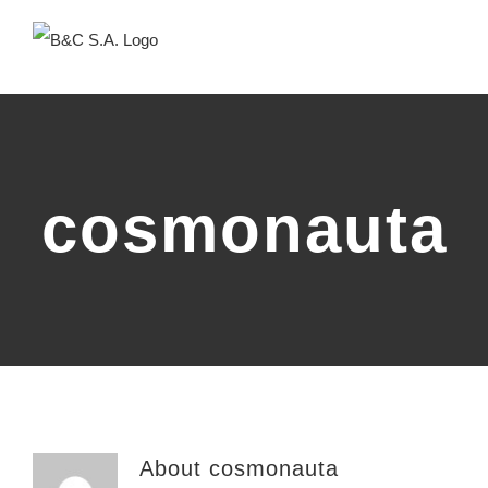
Skip
to
content
cosmonauta
About
cosmonauta