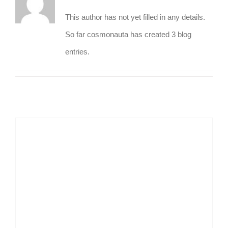
This author has not yet filled in any details.
So far cosmonauta has created 3 blog
entries.
Interventoría Integral de la Operación del Metro de Lima