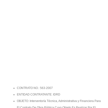
CONTRATO NO.: 563-2007
ENTIDAD CONTRATANTE: IDRD
OBJETO: Interventoría Técnica, Administrativa y Financiera Para
El Contrato De Obra Pública Cuyo Objeto Es Realizar Por El